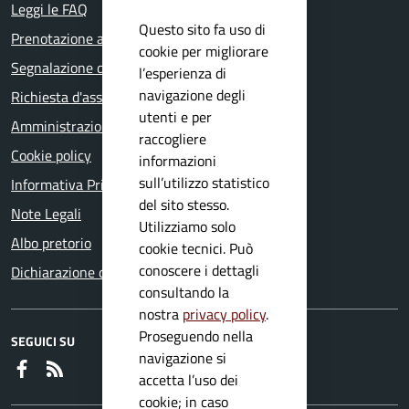
Leggi le FAQ
Questo sito fa uso di
Prenotazione appuntamento
cookie per migliorare
Segnalazione disservizio
l’esperienza di
navigazione degli
Richiesta d'assistenza
utenti e per
Amministrazione trasparente
raccogliere
Cookie policy
informazioni
sull’utilizzo statistico
Informativa Privacy
del sito stesso.
Note Legali
Utilizziamo solo
Albo pretorio
cookie tecnici. Può
conoscere i dettagli
Dichiarazione di accessibilità
consultando la
nostra
privacy policy
.
Proseguendo nella
SEGUICI SU
navigazione si
Faceboook
RSS
accetta l’uso dei
cookie; in caso