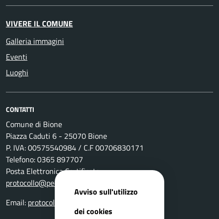
VIVERE IL COMUNE
Galleria immagini
Eventi
Luoghi
CONTATTI
Comune di Bione
Piazza Caduti 6 - 25070 Bione
P. IVA: 00575540984 / C.F 00706830171
Telefono: 0365 897707
Posta Elettronica Certificata:
protocollo@pec.comune.bione.bs.it
Avviso sull'utilizzo
Email:
protocollo@comune.bione.bs.it
dei cookies