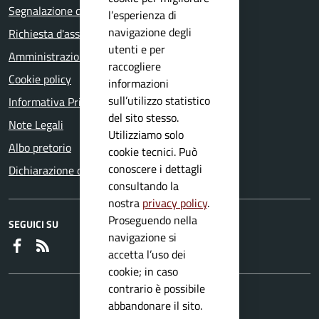
Segnalazione disservizio
l’esperienza di
navigazione degli
Richiesta d'assistenza
utenti e per
Amministrazione trasparente
raccogliere
Cookie policy
informazioni
sull’utilizzo statistico
Informativa Privacy
del sito stesso.
Note Legali
Utilizziamo solo
Albo pretorio
cookie tecnici. Può
conoscere i dettagli
Dichiarazione di accessibilità
consultando la
nostra
privacy policy
.
Proseguendo nella
SEGUICI SU
navigazione si
Faceboook
RSS
accetta l’uso dei
cookie; in caso
contrario è possibile
abbandonare il sito.