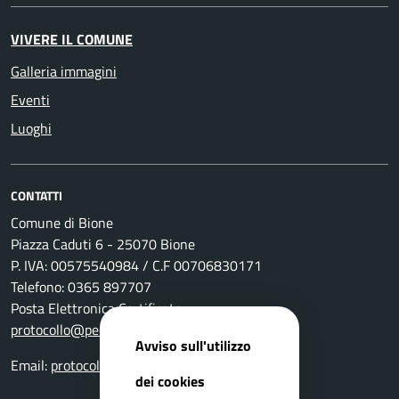
VIVERE IL COMUNE
Galleria immagini
Eventi
Luoghi
CONTATTI
Comune di Bione
Piazza Caduti 6 - 25070 Bione
P. IVA: 00575540984 / C.F 00706830171
Telefono: 0365 897707
Posta Elettronica Certificata:
protocollo@pec.comune.bione.bs.it
Avviso sull'utilizzo
Email:
protocollo@comune.bione.bs.it
dei cookies