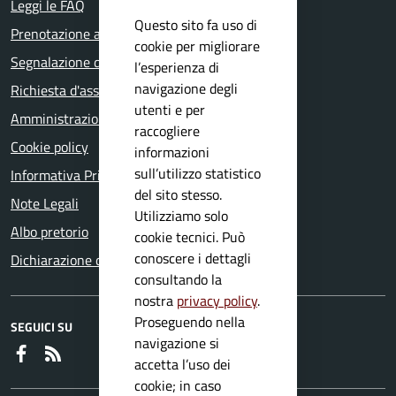
Leggi le FAQ
Questo sito fa uso di
Prenotazione appuntamento
cookie per migliorare
Segnalazione disservizio
l’esperienza di
navigazione degli
Richiesta d'assistenza
utenti e per
Amministrazione trasparente
raccogliere
Cookie policy
informazioni
sull’utilizzo statistico
Informativa Privacy
del sito stesso.
Note Legali
Utilizziamo solo
Albo pretorio
cookie tecnici. Può
conoscere i dettagli
Dichiarazione di accessibilità
consultando la
nostra
privacy policy
.
Proseguendo nella
SEGUICI SU
navigazione si
Faceboook
RSS
accetta l’uso dei
cookie; in caso