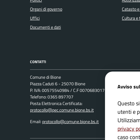
Politici
Autorizzaz
Organi di governo
Catasto e
Uffici
Cultura e
Documenti e dati
CONTATTI
Comune di Bione
Leggi le 
Piazza Caduti 6 - 25070 Bione
Avviso sul
Prenotaz
P. IVA: 00575540984 / C.F 00706830171
Telefono: 0365 897707
Segnalazi
Questo si
Posta Elettronica Certificata:
Richiesta
protocollo@pec.comune.bione.bs.it
utenti e p
Utilizzia
Email:
protocollo@comune.bione.bs.it
privacy p
caso cont