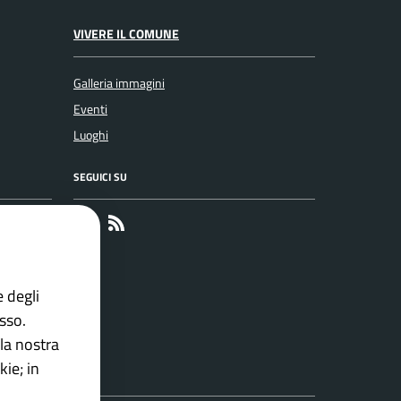
VIVERE IL COMUNE
Galleria immagini
Eventi
Luoghi
SEGUICI SU
Faceboook
RSS
e degli
esso.
la nostra
ie; in