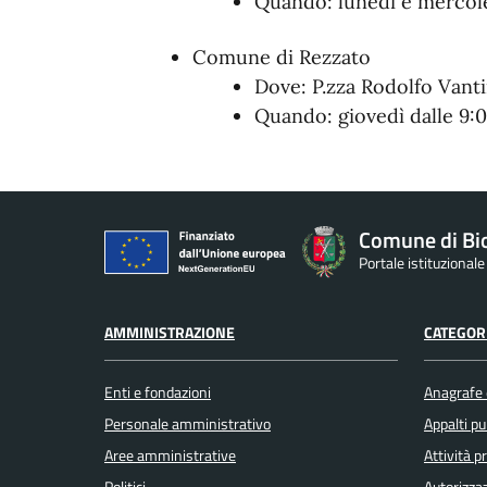
Quando:
lunedì e mercol
Comune di Rezzato
Dove:
P.zza Rodolfo Vanti
Quando:
giovedì dalle 9:0
Comune di Bi
Portale istituzional
AMMINISTRAZIONE
CATEGORI
Enti e fondazioni
Anagrafe e
Personale amministrativo
Appalti pu
Aree amministrative
Attività 