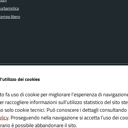
ioni
 urbanistica
 tempo libero
FAQ
Amministrazione trasparente
l'utilizzo dei cookies
ione appuntamento
Cookie policy
one disservizio
Informativa Privacy
to fa uso di cookie per migliorare l’esperienza di navigazion
 d'assistenza
Note Legali
er raccogliere informazioni sull’utilizzo statistico del sito st
Albo pretorio
mo solo cookie tecnici. Può conoscere i dettagli consultando 
Dichiarazione di accessibilità
olicy
. Proseguendo nella navigazione si accetta l’uso dei cook
rario è possibile abbandonare il sito.