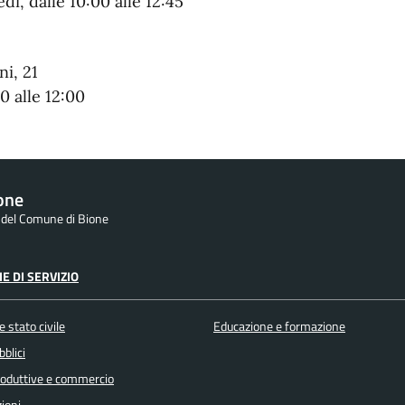
edì,
dalle 10:00 alle 12:45
ni, 21
0 alle 12:00
one
e del Comune di Bione
E DI SERVIZIO
 stato civile
Educazione e formazione
bblici
produttive e commercio