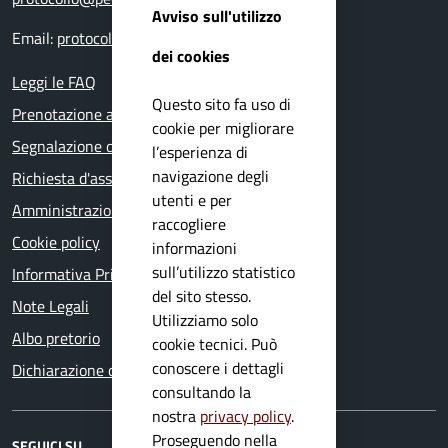
Avviso sull'utilizzo
Email:
protocollo@comune.bione.bs.it
dei cookies
Leggi le FAQ
Questo sito fa uso di
Prenotazione appuntamento
cookie per migliorare
Segnalazione disservizio
l’esperienza di
navigazione degli
Richiesta d'assistenza
utenti e per
Amministrazione trasparente
raccogliere
Cookie policy
informazioni
sull’utilizzo statistico
Informativa Privacy
del sito stesso.
Note Legali
Utilizziamo solo
Albo pretorio
cookie tecnici. Può
conoscere i dettagli
Dichiarazione di accessibilità
consultando la
nostra
privacy policy
.
Proseguendo nella
SEGUICI SU