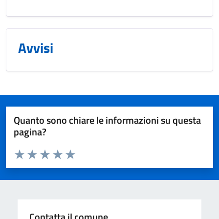
Avvisi
Quanto sono chiare le informazioni su questa
pagina?
Valuta da 1 a 5 stelle la pagina
Valuta 1 stelle su 5
Valuta 2 stelle su 5
Valuta 3 stelle su 5
Valuta 4 stelle su 5
Valuta 5 stelle su 5
Contatta il comune